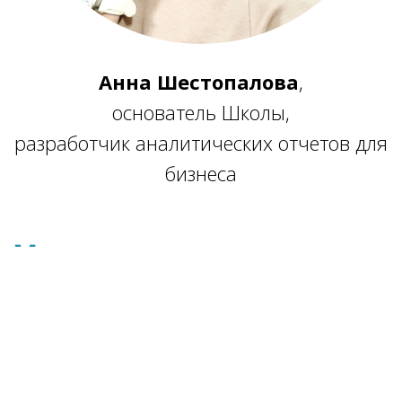
Анна Шестопалова
,
основатель Школы,
разработчик аналитических отчетов для
бизнеса
Ссылка на это место страницы:
#anchor_services
Мои услуги
Курс по Power Query
Курс по Power BI
Персональные консультации